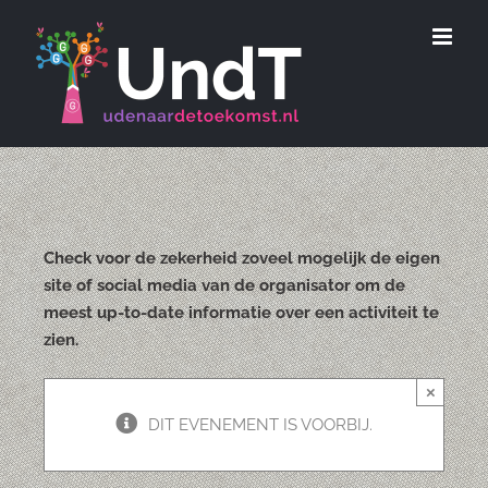
Ga
naar
inhoud
Check voor de zekerheid zoveel mogelijk de eigen
site of social media van de organisator om de
meest up-to-date informatie over een activiteit te
zien.
×
DIT EVENEMENT IS VOORBIJ.