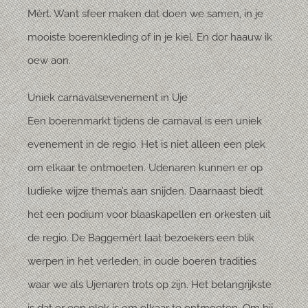
Mèrt. Want sfeer maken dat doen we samen, in je
mooiste boerenkleding of in je kiel. En dor haauw ik
oew aon.
Uniek carnavalsevenement in Uje
Een boerenmarkt tijdens de carnaval is een uniek
evenement in de regio. Het is niet alleen een plek
om elkaar te ontmoeten. Udenaren kunnen er op
ludieke wijze thema’s aan snijden. Daarnaast biedt
het een podium voor blaaskapellen en orkesten uit
de regio. De Baggemèrt laat bezoekers een blik
werpen in het verleden, in oude boeren tradities
waar we als Ujenaren trots op zijn. Het belangrijkste