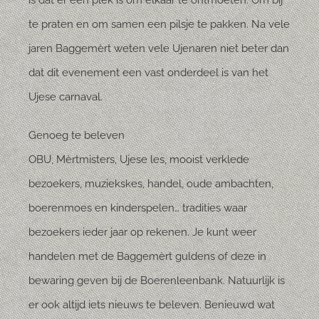
is dat er een plek is om elkaar te ontmoeten. Om bij
te praten en om samen een pilsje te pakken. Na vele
jaren Baggemèrt weten vele Ujenaren niet beter dan
dat dit evenement een vast onderdeel is van het
Ujese carnaval.
Genoeg te beleven
OBU, Mèrtmisters, Ujese les, mooist verklede
bezoekers, muziekskes, handel, oude ambachten,
boerenmoes en kinderspelen… tradities waar
bezoekers ieder jaar op rekenen. Je kunt weer
handelen met de Baggemèrt guldens of deze in
bewaring geven bij de Boerenleenbank. Natuurlijk is
er ook altijd iets nieuws te beleven. Benieuwd wat