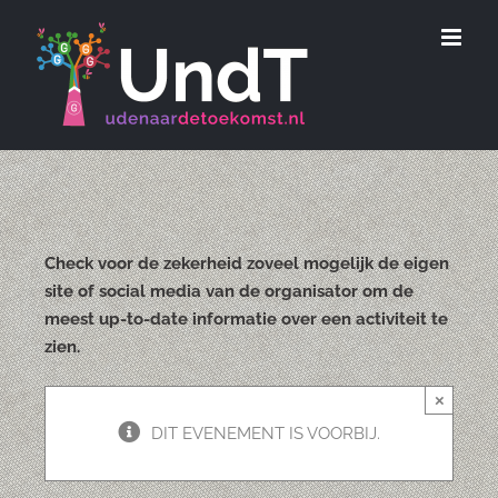
Ga
naar
inhoud
Check voor de zekerheid zoveel mogelijk de eigen
site of social media van de organisator om de
meest up-to-date informatie over een activiteit te
zien.
×
DIT EVENEMENT IS VOORBIJ.