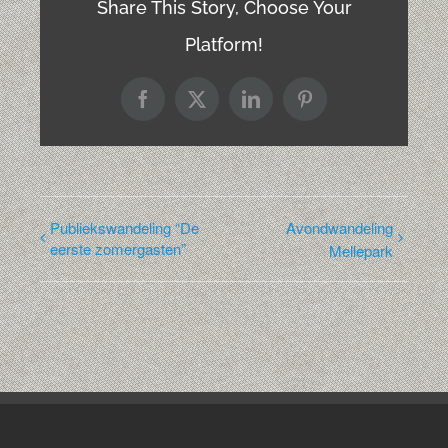
Share This Story, Choose Your
Platform!
Facebook
X
LinkedIn
Pinterest
Publiekswandeling “De
Avondwandeling
eerste zomergasten”
Mellepark