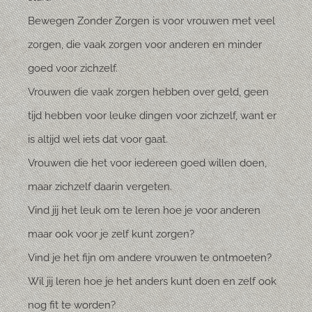
Bewegen Zonder Zorgen is voor vrouwen met veel
zorgen, die vaak zorgen voor anderen en minder
goed voor zichzelf.
Vrouwen die vaak zorgen hebben over geld, geen
tijd hebben voor leuke dingen voor zichzelf, want er
is altijd wel iets dat voor gaat.
Vrouwen die het voor iedereen goed willen doen,
maar zichzelf daarin vergeten.
Vind jij het leuk om te leren hoe je voor anderen
maar ook voor je zelf kunt zorgen?
Vind je het fijn om andere vrouwen te ontmoeten?
Wil jij leren hoe je het anders kunt doen en zelf ook
nog fit te worden?