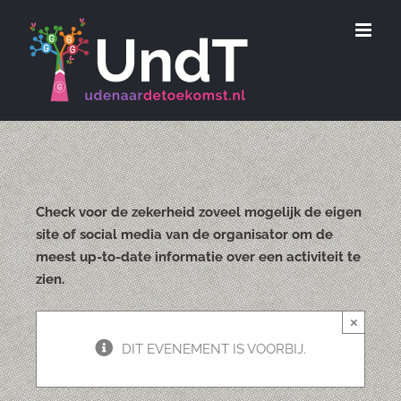
Ga
naar
inhoud
Check voor de zekerheid zoveel mogelijk de eigen
site of social media van de organisator om de
meest up-to-date informatie over een activiteit te
zien.
×
DIT EVENEMENT IS VOORBIJ.