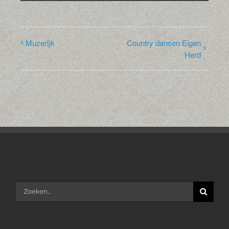
Muzerijk
Country dansen Eigen
Herd
Zoeken
naar: