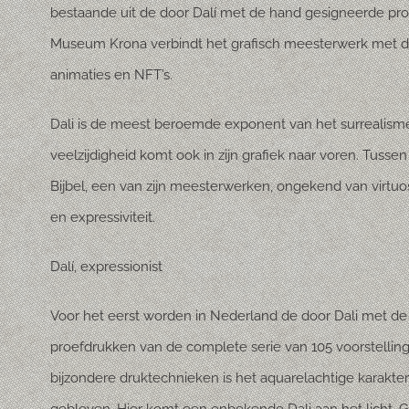
bestaande uit de door Dalí met de hand gesigneerde pr
Museum Krona verbindt het grafisch meesterwerk met d
animaties en NFT’s.
Dali is de meest beroemde exponent van het surrealism
veelzijdigheid komt ook in zijn grafiek naar voren. Tussen
Bijbel, een van zijn meesterwerken, ongekend van virtuosit
en expressiviteit.
Dalí, expressionist
Voor het eerst worden in Nederland de door Dali met d
proefdrukken van de complete serie van 105 voorstellin
bijzondere druktechnieken is het aquarelachtige karakte