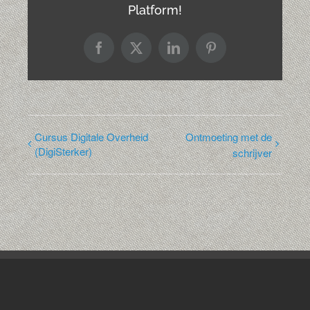
Platform!
Facebook
X
LinkedIn
Pinterest
Cursus Digitale Overheid
Ontmoeting met de
(DigiSterker)
schrijver