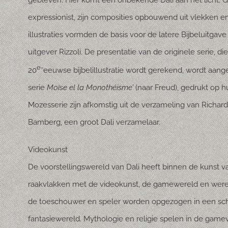
gebleven. Hier komt een onbekende Dali aan het licht. 
expressionist, zijn composities opbouwend uit vlekken e
illustraties vormden de basis voor de latere Bijbeluitga
uitgever Rizzoli. De presentatie van de originele serie, 
e-
20
eeuwse bijbelillustratie wordt gerekend, wordt aang
serie
Moïse el la Monothéisme’
(naar Freud), gedrukt op h
Mozesserie zijn afkomstig uit de verzameling van Richard
Bamberg, een groot Dali verzamelaar.
Videokunst
De voorstellingswereld van Dali heeft binnen de kunst 
raakvlakken met de videokunst, de gamewereld en wereld 
de toeschouwer en speler worden opgezogen in een sch
fantasiewereld. Mythologie en religie spelen in de gamevi