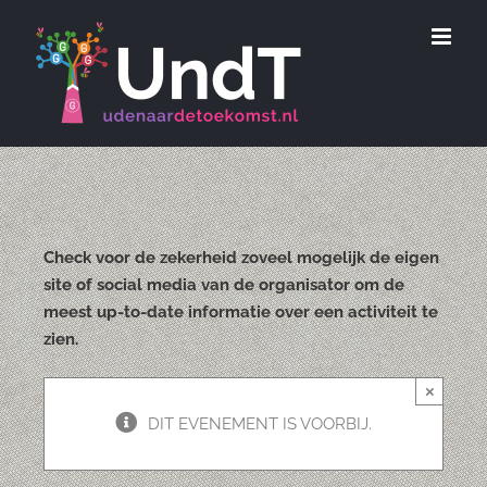
Ga
naar
inhoud
Check voor de zekerheid zoveel mogelijk de eigen
site of social media van de organisator om de
meest up-to-date informatie over een activiteit te
zien.
×
DIT EVENEMENT IS VOORBIJ.