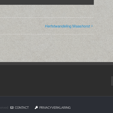
Herfstwandeling Maashorst
Z
n
eserved
CONTACT
PRIVACYVERKLARING