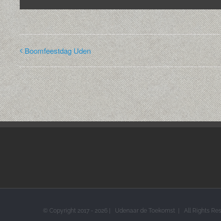
Boomfeestdag Uden
© Copyright 2017 -
2026 | Udenaar de Toekomst | All Rights R