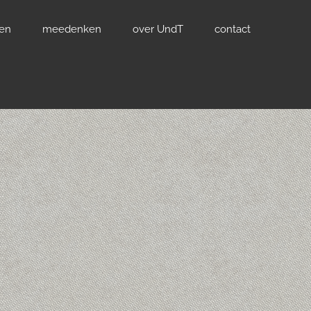
ven
meedenken
over UndT
contact