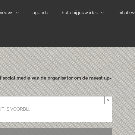
nieuws
agenda
hulp bij jouw idee
initiatie
of social media van de organisator om de meest up-
×
T IS VOORBIJ.