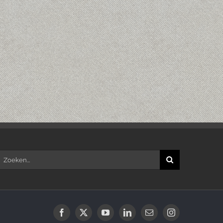
oeken
aar:
Facebook
X
YouTube
LinkedIn
E-
Instagram