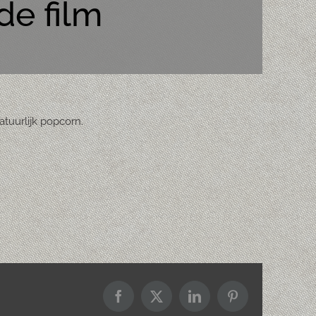
e film
tuurlijk popcorn.
Facebook
X
LinkedIn
Pinterest