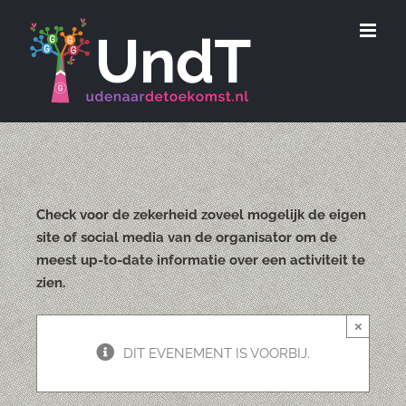
Ga
naar
inhoud
Check voor de zekerheid zoveel mogelijk de eigen
site of social media van de organisator om de
meest up-to-date informatie over een activiteit te
zien.
×
DIT EVENEMENT IS VOORBIJ.