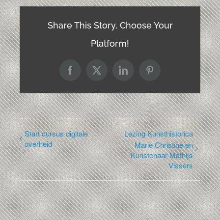
Share This Story, Choose Your
Platform!
Facebook
X
LinkedIn
Pinterest
Start cursus digitale
Lezing Kunsthistorica
overheid
Marie Christine en
Kunstenaar Mathijs
Vissers