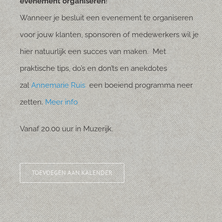
evenement organiseren
!
Wanneer je besluit een evenement te organiseren
voor jouw klanten, sponsoren of medewerkers wil je
hier natuurlijk een succes van maken. Met
praktische tips, do’s en don’ts en anekdotes
zal
Annemarie Ruis
een boeiend programma neer
zetten.
Meer info
Vanaf 20.00 uur in Muzerijk.
TOEVOEGEN AAN KALENDER