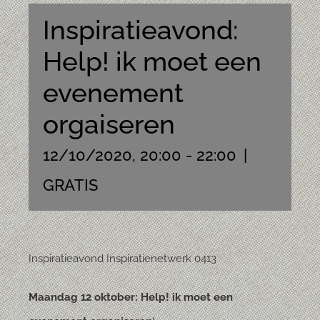
Inspiratieavond:
Help! ik moet een
evenement
orgaiseren
12/10/2020, 20:00
-
22:00
|
GRATIS
Inspiratieavond Inspiratienetwerk 0413
Maandag 12 oktober: Help! ik moet een