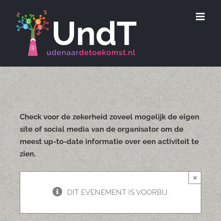
Ga
naar
inhoud
Check voor de zekerheid zoveel mogelijk de eigen
site of social media van de organisator om de
meest up-to-date informatie over een activiteit te
zien.
×
DIT EVENEMENT IS VOORBIJ.