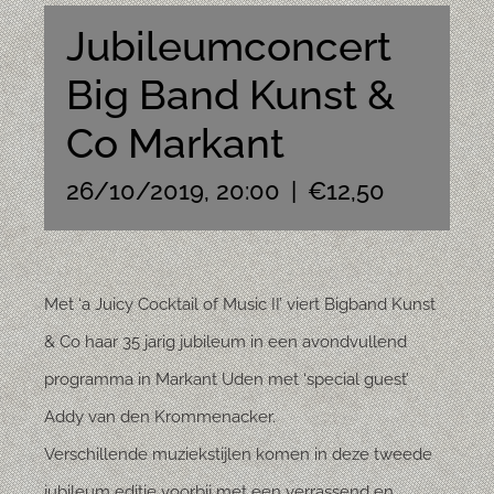
Jubileumconcert
Big Band Kunst &
Co Markant
26/10/2019, 20:00
|
€12,50
Met ‘a Juicy Cocktail of Music II’ viert Bigband Kunst
& Co haar 35 jarig jubileum in een avondvullend
programma in Markant Uden met ‘special guest’
Addy van den Krommenacker.
Verschillende muziekstijlen komen in deze tweede
jubileum editie voorbij met een verrassend en