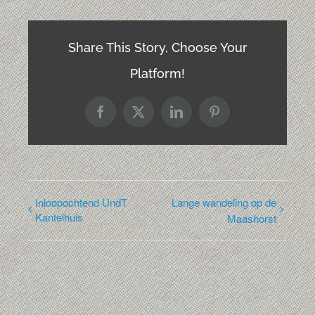
Share This Story, Choose Your
Platform!
Facebook
X
LinkedIn
Pinterest
Inloopochtend UndT
Lange wandeling op de
Kantelhuis
Maashorst