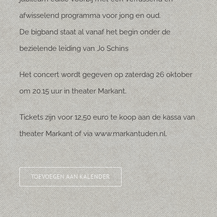
afwisselend programma voor jong en oud.
De bigband staat al vanaf het begin onder de
bezielende leiding van Jo Schins
Het concert wordt gegeven op zaterdag 26 oktober
om 20.15 uur in theater Markant.
Tickets zijn voor 12,50 euro te koop aan de kassa van
theater Markant of via www.markantuden.nl.
TOEVOEGEN AAN KALENDER