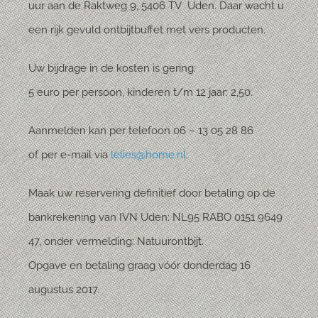
uur aan de Raktweg 9, 5406 TV Uden. Daar wacht u
een rijk gevuld ontbijtbuffet met vers producten.
Uw bijdrage in de kosten is gering:
5 euro per persoon, kinderen t/m 12 jaar: 2,50.
Aanmelden kan per telefoon 06 – 13 05 28 86
of per e-mail via
lelies@home.nl
.
Maak uw reservering definitief door betaling op de
bankrekening van IVN Uden: NL95 RABO 0151 9649
47, onder vermelding: Natuurontbijt.
Opgave en betaling graag vóór donderdag 16
augustus 2017.