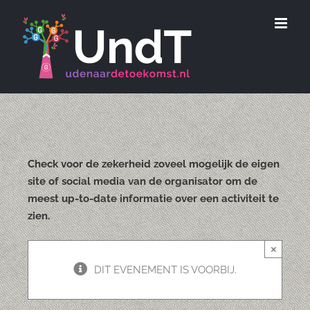
Ga
naar
inhoud
Check voor de zekerheid zoveel mogelijk de eigen
site of social media van de organisator om de
meest up-to-date informatie over een activiteit te
zien.
×
DIT EVENEMENT IS VOORBIJ.