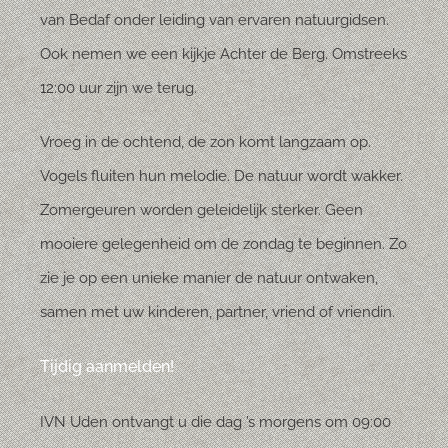
van Bedaf onder leiding van ervaren natuurgidsen.
Ook nemen we een kijkje Achter de Berg. Omstreeks
12:00 uur zijn we terug.
Vroeg in de ochtend, de zon komt langzaam op.
Vogels fluiten hun melodie. De natuur wordt wakker.
Zomergeuren worden geleidelijk sterker. Geen
mooiere gelegenheid om de zondag te beginnen. Zo
zie je op een unieke manier de natuur ontwaken,
samen met uw kinderen, partner, vriend of vriendin.
Tijdig aanmelden!
IVN Uden ontvangt u die dag ’s morgens om 09:00