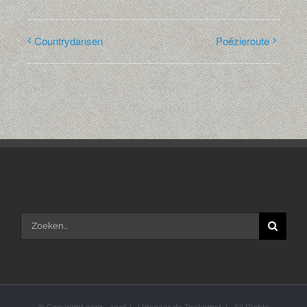
Countrydansen
Poëzieroute
Zoeken
naar: