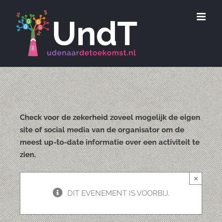
Ga
naar
inhoud
Check voor de zekerheid zoveel mogelijk de eigen
site of social media van de organisator om de
meest up-to-date informatie over een activiteit te
zien.
×
DIT EVENEMENT IS VOORBIJ.