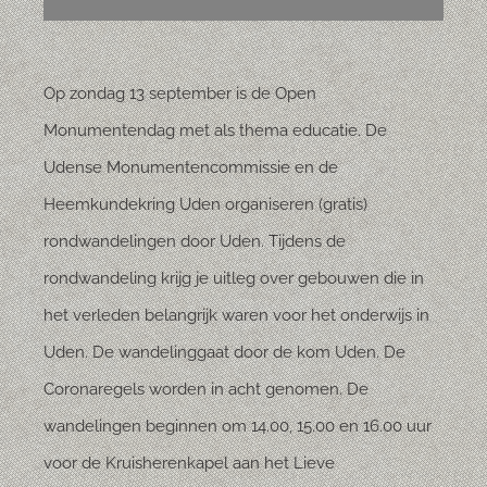
Op zondag 13 september is de Open
Monumentendag met als thema educatie. De
Udense Monumentencommissie en de
Heemkundekring Uden organiseren (gratis)
rondwandelingen door Uden. Tijdens de
rondwandeling krijg je uitleg over gebouwen die in
het verleden belangrijk waren voor het onderwijs in
Uden. De wandelinggaat door de kom Uden. De
Coronaregels worden in acht genomen. De
wandelingen beginnen om 14.00, 15.00 en 16.00 uur
voor de Kruisherenkapel aan het Lieve