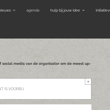
nieuws
agenda
hulp bij jouw idee
initiatie
of social media van de organisator om de meest up-
×
T IS VOORBIJ.