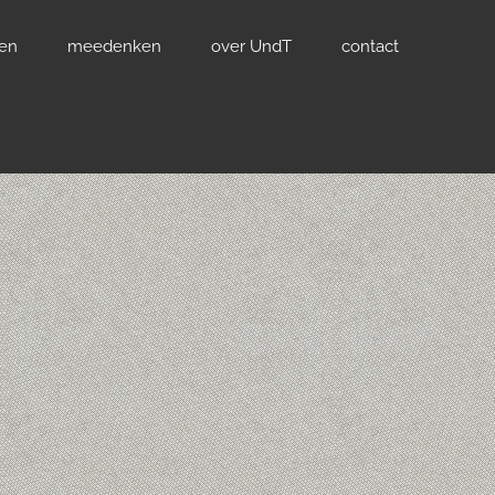
ven
meedenken
over UndT
contact