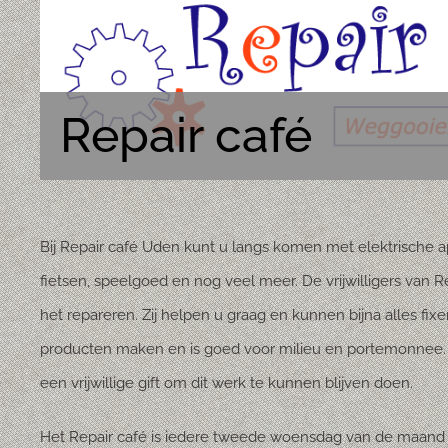
Repair café
Bij Repair café Uden kunt u langs komen met elektrische app
fietsen, speelgoed en nog veel meer. De vrijwilligers van 
het repareren. Zij helpen u graag en kunnen bijna alles f
producten maken en is goed voor milieu en portemonnee. 
een vrijwillige gift om dit werk te kunnen blijven doen.
Het Repair café is iedere tweede woensdag van de maand v