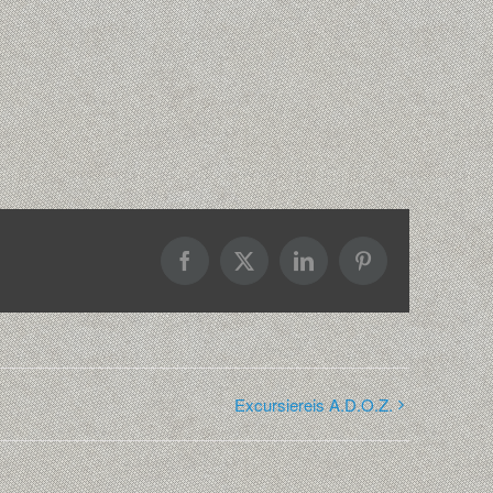
Facebook
X
LinkedIn
Pinterest
Excursiereis A.D.O.Z.