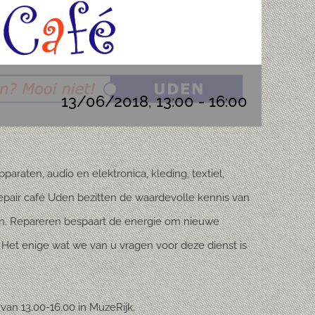
13/06/2018, 13:00
-
16:00
araten, audio en elektronica, kleding, textiel,
Repair café Uden bezitten de waardevolle kennis van
ixen. Repareren bespaart de energie om nieuwe
Het enige wat we van u vragen voor deze dienst is
an 13.00-16.00 in MuzeRijk.