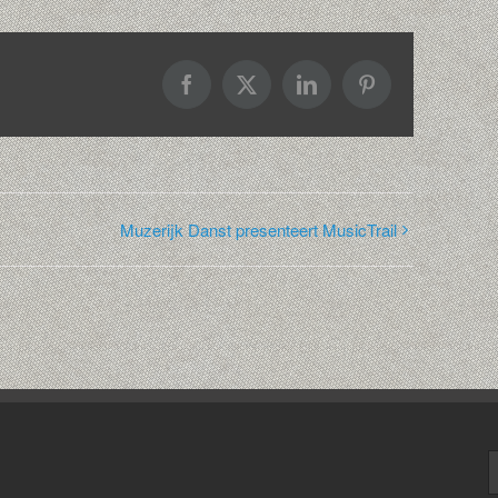
Facebook
X
LinkedIn
Pinterest
Muzerijk Danst presenteert MusicTrail
Z