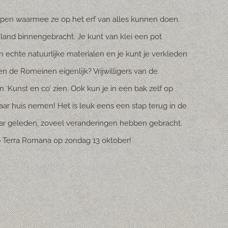
pen waarmee ze op het erf van alles kunnen doen.
nd binnengebracht. Je kunt van klei een pot
chte natuurlijke materialen en je kunt je verkleden
n de Romeinen eigenlijk? Vrijwilligers van de
 ‘Kunst en co’ zien. Ook kun je in een bak zelf op
ar huis nemen! Het is leuk eens een stap terug in de
jaar geleden, zoveel veranderingen hebben gebracht.
p Terra Romana op zondag 13 oktober!