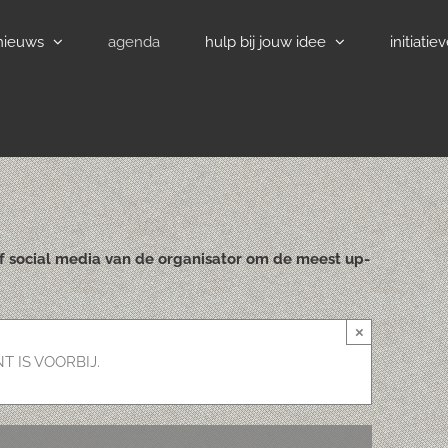
nieuws
agenda
hulp bij jouw idee
initiatie
of social media van de organisator om de meest up-
×
T IS VOORBIJ.