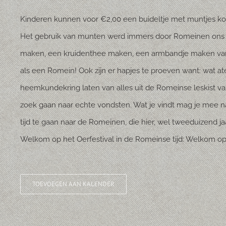
Kinderen kunnen voor €2,00 een buideltje met muntjes ko
Het gebruik van munten werd immers door Romeinen ons la
maken, een kruidenthee maken, een armbandje maken van e
als een Romein! Ook zijn er hapjes te proeven want: wat ate
heemkundekring laten van alles uit de Romeinse leskist van
zoek gaan naar echte vondsten. Wat je vindt mag je mee na
tijd te gaan naar de Romeinen, die hier, wel tweeduizend 
Welkom op het Oerfestival in de Romeinse tijd: Welkom o
TOEVOEGEN AAN KALENDER