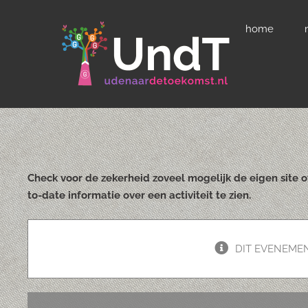
Ga
home
naar
inhoud
Check voor de zekerheid zoveel mogelijk de eigen site 
to-date informatie over een activiteit te zien.
DIT EVENEMEN