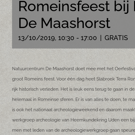
Romeinsfeest bij
De Maashorst
13/10/2019, 10:30
-
17:00
|
GRATIS
Natuurcentrum De Maashorst doet mee met het Oerfestiva
groot Romeins feest. Voor één dag heet Slabroek Terra 
rijk historisch verleden. Het is leuk eens terug te gaan in 
helemaal in Romeinse sferen. Er is van alles te doen, te m
is ook het nationaal archeologieweekend en daarom maak
werkgroep archeologie van Heemkundekring Uden een bijz
men met leden van de archeologiewerkgroep gaan speuren