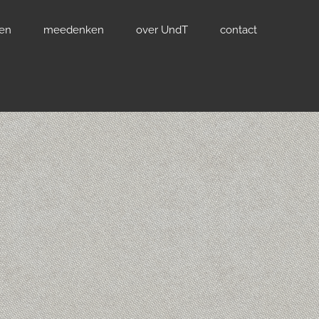
ven
meedenken
over UndT
contact