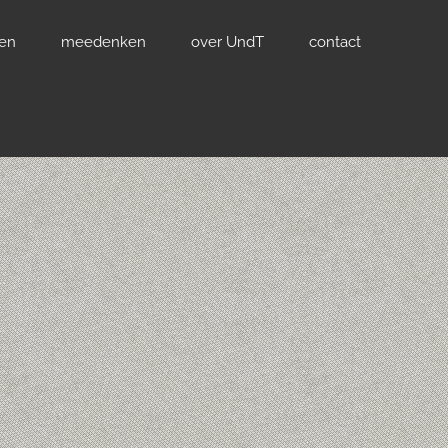
ven
meedenken
over UndT
contact