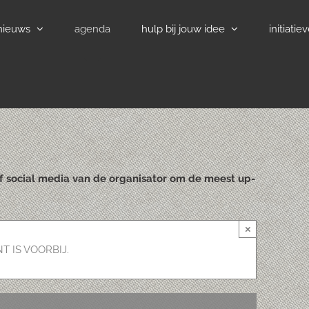
nieuws
agenda
hulp bij jouw idee
initiatie
of social media van de organisator om de meest up-
×
T IS VOORBIJ.