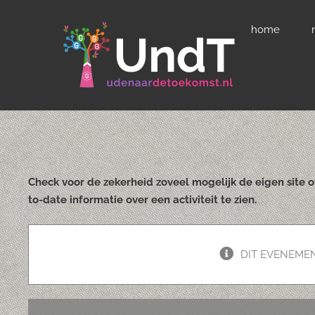
Ga
home
naar
inhoud
Check voor de zekerheid zoveel mogelijk de eigen site 
to-date informatie over een activiteit te zien.
DIT EVENEMEN