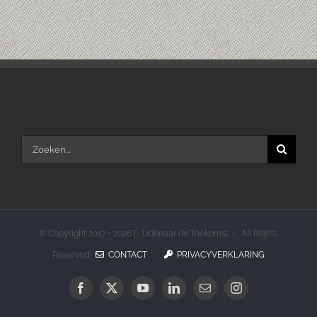
Zoeken
naar:
© Copyright 2017 -
2026 | Udenaar de Toekomst | All Rights
Reserved
CONTACT
PRIVACYVERKLARING
Facebook
X
YouTube
LinkedIn
E-
Instagram
mail