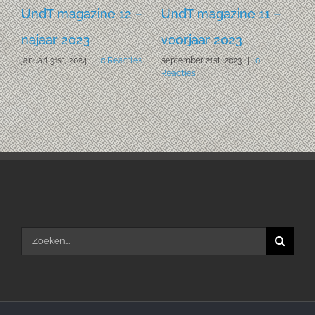
–
UndT magazine 12 –
UndT magazine 11 –
Un
najaar 2023
voorjaar 2023
na
es
januari 31st, 2024
|
0 Reacties
september 21st, 2023
|
0
nov
Reacties
Rea
Zoeken
naar: