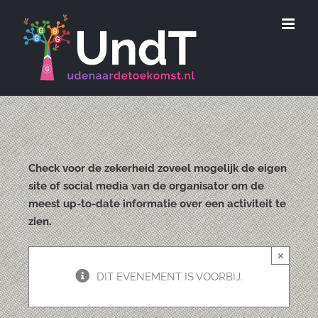
Ga
naar
inhoud
Check voor de zekerheid zoveel mogelijk de eigen
site of social media van de organisator om de
meest up-to-date informatie over een activiteit te
zien.
×
DIT EVENEMENT IS VOORBIJ.