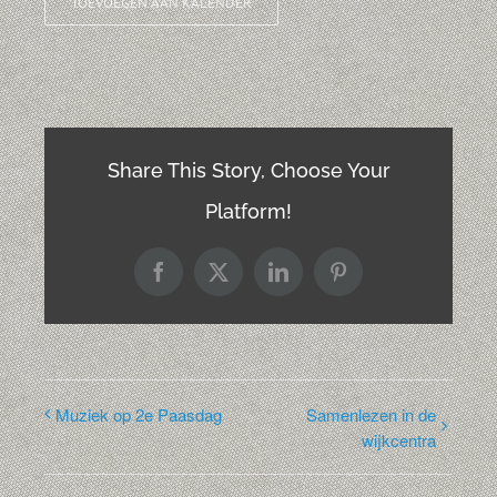
TOEVOEGEN AAN KALENDER
Share This Story, Choose Your
Platform!
Facebook
X
LinkedIn
Pinterest
Muziek op 2e Paasdag
Samenlezen in de
wijkcentra