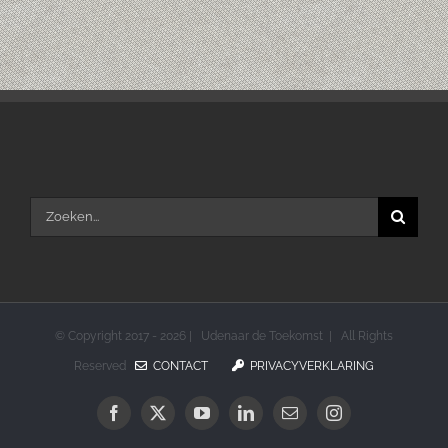
Zoeken
naar:
© Copyright 2017 -
2026 | Udenaar de Toekomst | All Rights
Reserved
CONTACT
PRIVACYVERKLARING
Facebook
X
YouTube
LinkedIn
E-
Instagram
mail