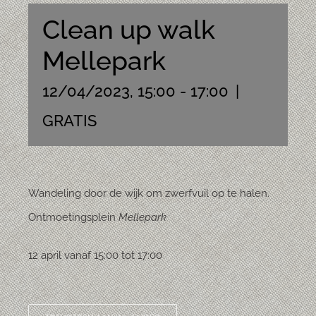
Clean up walk
Mellepark
12/04/2023, 15:00
-
17:00
|
GRATIS
Wandeling door de wijk om zwerfvuil op te halen.
Ontmoetingsplein
Mellepark
12 april vanaf 15:00 tot 17:00