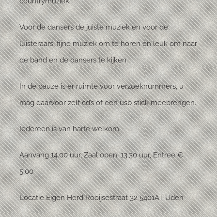
countrymuziek.
Voor de dansers de juiste muziek en voor de
luisteraars, fijne muziek om te horen en leuk om naar
de band en de dansers te kijken.
In de pauze is er ruimte voor verzoeknummers, u
mag daarvoor zelf cd’s of een usb stick meebrengen.
Iedereen is van harte welkom.
Aanvang 14.00 uur, Zaal open: 13.30 uur, Entree €
5,00
Locatie Eigen Herd Rooijsestraat 32 5401AT Uden