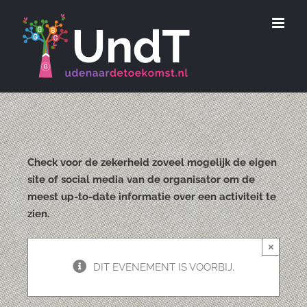
Ga
naar
inhoud
Check voor de zekerheid zoveel mogelijk de eigen
site of social media van de organisator om de
meest up-to-date informatie over een activiteit te
zien.
×
DIT EVENEMENT IS VOORBIJ.