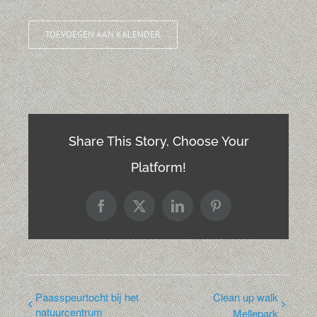
TOEVOEGEN AAN KALENDER
Share This Story, Choose Your
Platform!
Facebook
X
LinkedIn
Pinterest
Paasspeurtocht bij het
Clean up walk
natuurcentrum
Mellepark