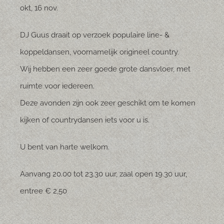
okt, 16 nov.
DJ Guus draait op verzoek populaire line- &
koppeldansen, voornamelijk origineel country.
Wij hebben een zeer goede grote dansvloer, met
ruimte voor iedereen.
Deze avonden zijn ook zeer geschikt om te komen
kijken of countrydansen iets voor u is.
U bent van harte welkom.
Aanvang 20.00 tot 23.30 uur, zaal open 19.30 uur,
entree € 2,50