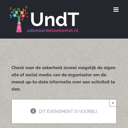
Ga
naar
inhoud
Check voor de zekerheid zoveel mogelijk de eigen
site of social media van de organisator om de
meest up-to-date informatie over een activiteit te
zien.
×
DIT EVENEMENT IS VOORBIJ.