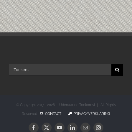
Zoeken
naar:
© Copyright 2017 -
2026 | Udenaar de Toekomst | All Rights
Reserved
CONTACT
PRIVACYVERKLARING
Facebook
X
YouTube
LinkedIn
E-
Instagram