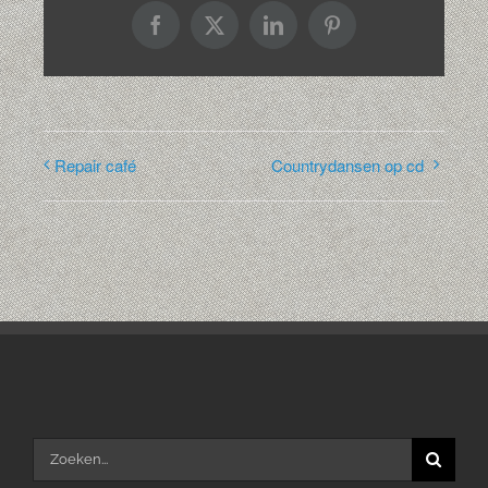
Facebook
X
LinkedIn
Pinterest
Repair café
Countrydansen op cd
Zoeken