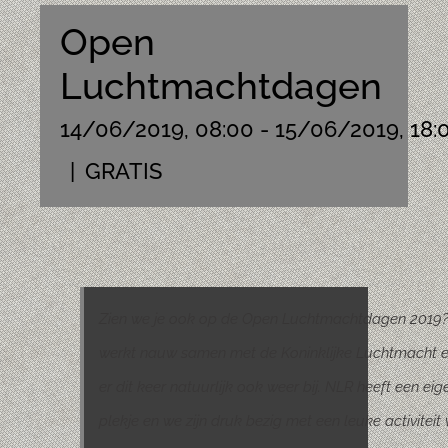
Open
Luchtmachtdagen
14/06/2019, 08:00
-
15/06/2019, 18:
|
GRATIS
Zien we je ook op de Open Luchtmachtdagen 2019
werkt nauw samen met de Koninklijke Luchtmacht e
er dit keer natuurlijk ook weer bij. NLR heeft een eig
plekje en we zijn druk bezig met een leuke activiteit