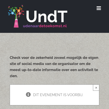
Ga
naar
inhoud
Check voor de zekerheid zoveel mogelijk de eigen
site of social media van de organisator om de
meest up-to-date informatie over een activiteit te
zien.
×
DIT EVENEMENT IS VOORBIJ.