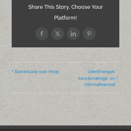
Share This Story, Choose Your
Platform!
Facebook
X
LinkedIn
Pinterest
SamenLoop voor Hoop
UdenEnergiek
kennismakings- en
informatieavond