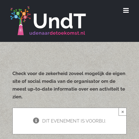
Ga
naar
inhoud
Check voor de zekerheid zoveel mogelijk de eigen
site of social media van de organisator om de
meest up-to-date informatie over een activiteit te
zien.
×
DIT EVENEMENT IS VOORBIJ.