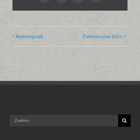
Belastingcafé
Fietsexcursie sVLU
Zoeken
naar: