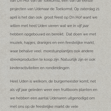
van D’n Hof van de Toekomst, een van de eerste
projecten van Udenaar de Toekomst. Op zaterdag 21
april is het dan ook groot feest op D’n Hof want we
willen met heel Uden vieren wat we in vijf jaar
hebben opgebouwd en bereikt. Dat doen we met
muziek, hapjes, drankjes en een feestelijke markt,
waar behalve veel moestuinplantjes ook andere
streekproducten te koop zijn. Natuurlijk zijn er ook
kinderactiviteiten en rondleidingen.
Heel Uden is welkom, de burgemeester komt, net
als vijf jaar geleden weer een fruitboom planten en
we hebben een aantal Udenaren uitgenodigd om
met ons op de feestelijke markt de vele