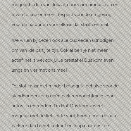
mogelijkheden van lokaal, duurzaam produceren en
leven te presenteren. Respect voor de omgeving,
voor de natuur en voor elkaar, dat staat centraal.
We willen bij dezen ook alle oud-leden uitnodigen
om van de partij te zijn. Ook al ben je niet meer
actief, het is wel ook jullie prestatie! Dus kom even
langs en vier met ons mee!
Tot slot, maar niet minder belangrijk: behalve voor de
standhouders er is géén parkeermogelijkheid voor
auto’s in en rondom D’n Hof. Dus kom zoveel
mogelijk met de fiets of te voet; komt u met de auto,
parkeer dan bij het kerkhof en loop naar ons toe