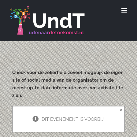
Ga
naar
inhoud
Check voor de zekerheid zoveel mogelijk de eigen
site of social media van de organisator om de
meest up-to-date informatie over een activiteit te
zien.
×
DIT EVENEMENT IS VOORBIJ.