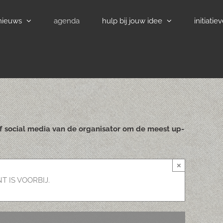
nieuws
agenda
hulp bij jouw idee
initiatie
of social media van de organisator om de meest up-
×
T IS VOORBIJ.