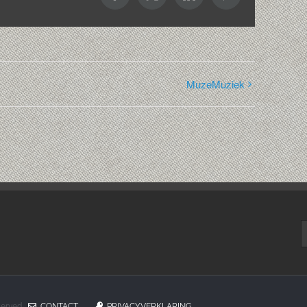
MuzeMuziek
Z
n
eserved
CONTACT
PRIVACYVERKLARING