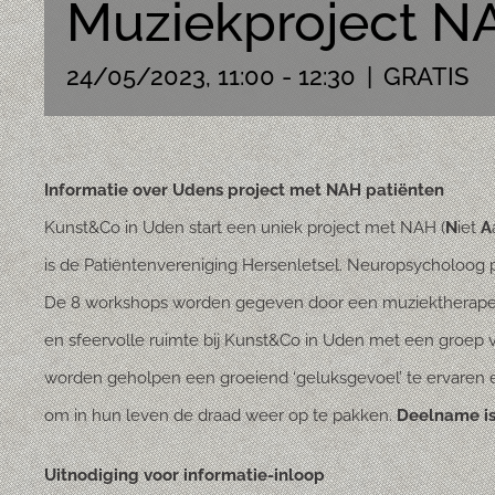
Muziekproject N
24/05/2023, 11:00
-
12:30
|
GRATIS
Informatie over Udens project met NAH patiënten
Kunst&Co in Uden start een uniek project met NAH (
N
iet
A
is de Patiëntenvereniging Hersenletsel. Neuropsycholoog pro
De 8 workshops worden gegeven door een muziektherapeu
en sfeervolle ruimte bij Kunst&Co in Uden met een groe
worden geholpen een groeiend ‘geluksgevoel’ te ervaren e
om in hun leven de draad weer op te pakken.
Deelname is
Uitnodiging voor informatie-inloop