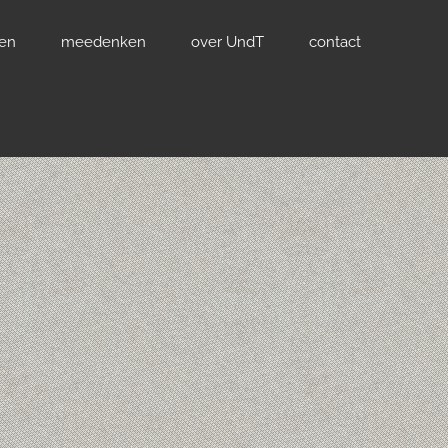
ven
meedenken
over UndT
contact