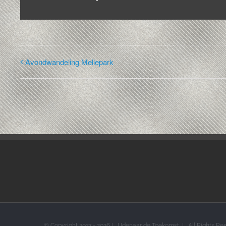
Avondwandeling Mellepark
© Copyright 2017 -
2026 | Udenaar de Toekomst | All Rights R