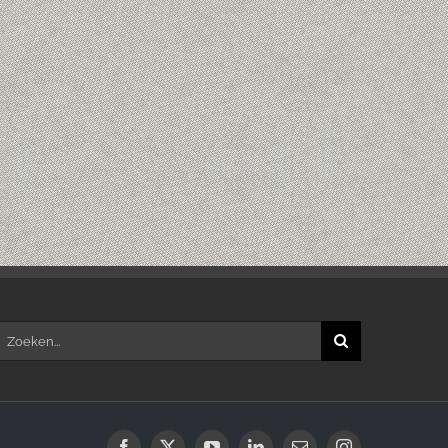
oeken
aar: