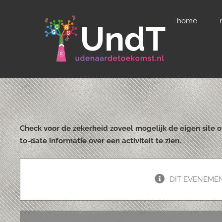
Ga
home
naar
inhoud
Check voor de zekerheid zoveel mogelijk de eigen site 
to-date informatie over een activiteit te zien.
DIT EVENEMEN