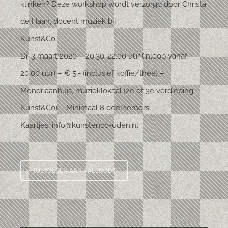
klinken? Deze workshop wordt verzorgd door Christa
de Haan, docent muziek bij
Kunst&Co.
Di. 3 maart 2020 – 20.30-22.00 uur (inloop vanaf
20.00 uur) – € 5,- (inclusief koffie/thee) –
Mondriaanhuis, muzieklokaal (2e of 3e verdieping
Kunst&Co) – Minimaal 8 deelnemers –
Kaartjes: info@kunstenco-uden.nl
TOEVOEGEN AAN KALENDER