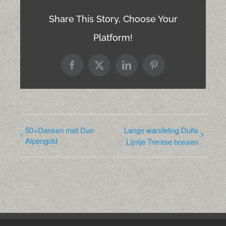
Share This Story, Choose Your
Platform!
Facebook
X
LinkedIn
Pinterest
50+Dansen met Duo
Lange wandeling Duits
Alpengold
Lijntje Trentse bossen