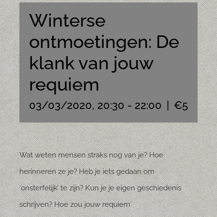
Winterse
ontmoetingen: De
klank van jouw
requiem
03/03/2020, 20:30
-
22:00
|
€5
Wat weten mensen straks nog van je? Hoe
herinneren ze je? Heb je iets gedaan om
‘onsterfelijk’ te zijn? Kun je je eigen geschiedenis
schrijven? Hoe zou jouw requiem