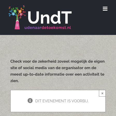
Ga
naar
inhoud
Check voor de zekerheid zoveel mogelijk de eigen
site of social media van de organisator om de
meest up-to-date informatie over een activiteit te
zien.
×
DIT EVENEMENT IS VOORBIJ.