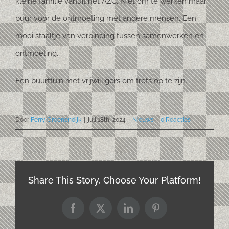
kleine familie vanuit het AZC. Niet om te werken maar
puur voor de ontmoeting met andere mensen. Een
mooi staaltje van verbinding tussen samenwerken en
ontmoeting.
Een buurttuin met vrijwilligers om trots op te zijn.
Door
Ferry Groenendijk
|
juli 18th, 2024
|
Nieuws
|
0 Reacties
Share This Story, Choose Your Platform!
Facebook
X
LinkedIn
Pinterest