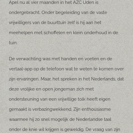
Apel nu al vier maanden in het AZC Uden is
ondergebracht. Onder begeleiding van de vaste
vrijwilligers van de buurttuin zelf is hij aan het
meehelpen met schoffelen en klein onderhoud in de
tuin.
De verwachting was met handen en voeten en de
vertaal-app op de telefoon wat te weten te komen over
zijn ervaringen. Maar, het spreken in het Nederlands, dat
deze vrolijke en open jongeman zich met
ondersteuning van een vrijwillige tolk heeft eigen
gemaakt is verbazingwekkend. Zijn enthousiasme
waarmee hij zo snel mogelijk de Nederlandse taal
onder de knie wil krijgen is geweldig. De vraag van zijn