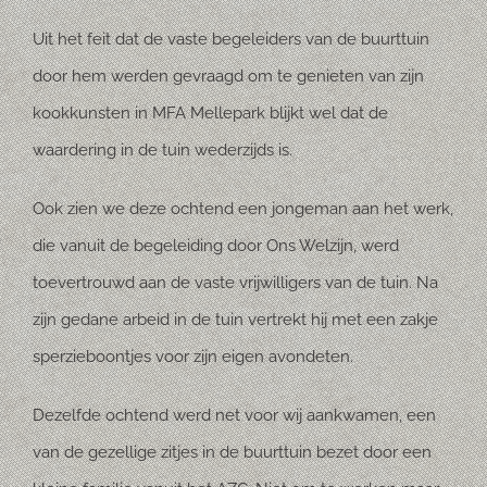
Uit het feit dat de vaste begeleiders van de buurttuin
door hem werden gevraagd om te genieten van zijn
kookkunsten in MFA Mellepark blijkt wel dat de
waardering in de tuin wederzijds is.
Ook zien we deze ochtend een jongeman aan het werk,
die vanuit de begeleiding door Ons Welzijn, werd
toevertrouwd aan de vaste vrijwilligers van de tuin. Na
zijn gedane arbeid in de tuin vertrekt hij met een zakje
sperzieboontjes voor zijn eigen avondeten.
Dezelfde ochtend werd net voor wij aankwamen, een
van de gezellige zitjes in de buurttuin bezet door een