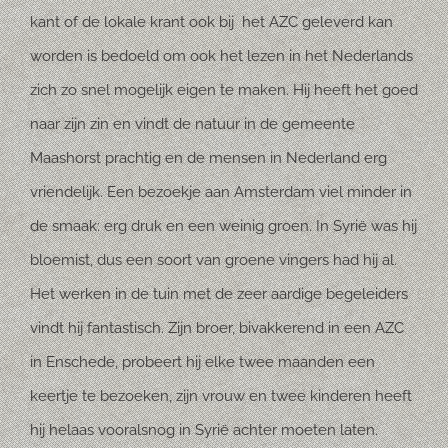
kant of de lokale krant ook bij
het AZC geleverd kan
worden is bedoeld om ook het lezen in het Nederlands
zich zo snel mogelijk eigen te maken. Hij heeft het goed
naar zijn zin en vindt de natuur in de gemeente
Maashorst prachtig en de mensen in Nederland erg
vriendelijk. Een bezoekje aan Amsterdam viel minder in
de smaak: erg druk en een weinig groen. In Syrië was hij
bloemist, dus een soort van groene vingers had hij al.
Het werken in de tuin met de zeer aardige begeleiders
vindt hij fantastisch. Zijn broer, bivakkerend in een AZC
in Enschede, probeert hij elke twee maanden een
keertje te bezoeken, zijn vrouw en twee kinderen heeft
hij helaas vooralsnog in Syrië achter moeten laten.