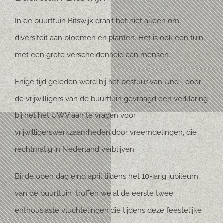
In de buurttuin Bitswijk draait het niet alleen om
diversiteit aan bloemen en planten. Het is ook een tuin
met een grote verscheidenheid aan mensen.
Enige tijd geleden werd bij het bestuur van UndT door
de vrijwilligers van de buurttuin gevraagd een verklaring
bij het het UWV aan te vragen voor
vrijwilligerswerkzaamheden door vreemdelingen, die
rechtmatig in Nederland verblijven.
Bij de open dag eind april tijdens het 10-jarig jubileum
van de buurttuin
troffen we al de eerste twee
enthousiaste vluchtelingen die tijdens deze feestelijke