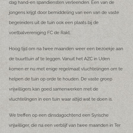
dag hand-en spandiensten verleenden. Een van de
jongens krijgt door bemiddeling van een van de vaste
begeleiders uit de tuin ook een plaats bij de
voetbalvereniging FC de Rakt.
Hoog tijd om na twee maanden weer een bezoekje aan
de buurttuin af te leggen. Vanuit het AZC in Uden
komen er nu met enige regelmaat vluchtelingen om te
helpen de tuin op orde te houden. De vaste groep
vrijwilligers kan goed samenwerken met de
vluchtelingen in een tuin waar altijd wat te doen is.
We treffen op een dinsdagochtend een Syrische
vrijwilliger, die na een verblijf van twee maanden in Ter