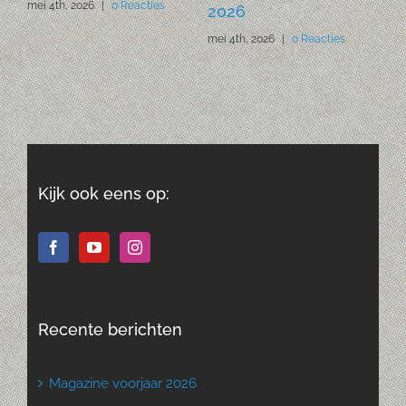
mei 4th, 2026
|
0 Reacties
apr
2026
mei 4th, 2026
|
0 Reacties
Kijk ook eens op:
Recente berichten
Magazine voorjaar 2026