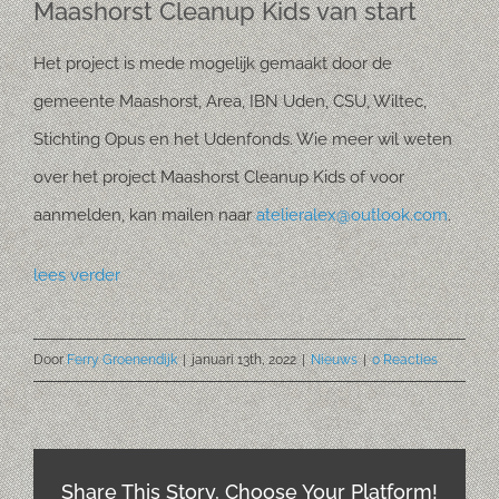
Maashorst Cleanup Kids van start
Het project is mede mogelijk gemaakt door de
gemeente Maashorst, Area, IBN Uden, CSU, Wiltec,
Stichting Opus en het Udenfonds. Wie meer wil weten
over het project Maashorst Cleanup Kids of voor
aanmelden, kan mailen naar
atelieralex@outlook.com
.
lees verder
Door
Ferry Groenendijk
|
januari 13th, 2022
|
Nieuws
|
0 Reacties
Share This Story, Choose Your Platform!