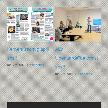
KernenKrachtig april
ALV
Bu
2026
UdenaardeToekomst
Zu
mei 4th, 2026
|
0 Reacties
apr
2026
mei 4th, 2026
|
0 Reacties