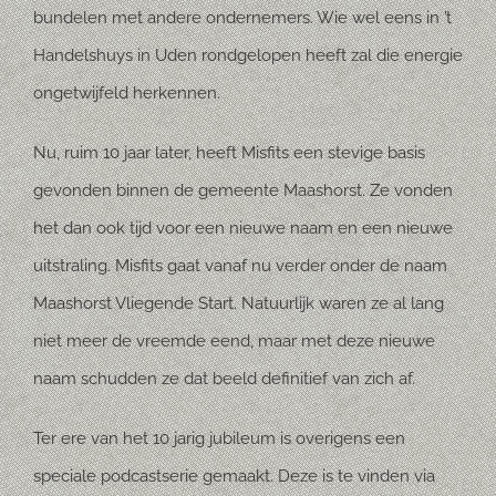
bundelen met andere ondernemers. Wie wel eens in ’t
Handelshuys in Uden rondgelopen heeft zal die energie
ongetwijfeld herkennen.
Nu, ruim 10 jaar later, heeft Misfits een stevige basis
gevonden binnen de gemeente Maashorst. Ze vonden
het dan ook tijd voor een nieuwe naam en een nieuwe
uitstraling. Misfits gaat vanaf nu verder onder de naam
Maashorst Vliegende Start. Natuurlijk waren ze al lang
niet meer de vreemde eend, maar met deze nieuwe
naam schudden ze dat beeld definitief van zich af.
Ter ere van het 10 jarig jubileum is overigens een
speciale podcastserie gemaakt. Deze is te vinden via