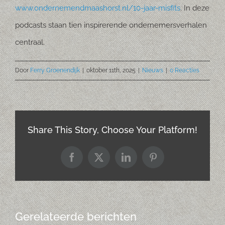
www.ondernemendmaashorst.nl/10-jaar-misfits
. In deze
podcasts staan tien inspirerende ondernemersverhalen
centraal.
Door
Ferry Groenendijk
|
oktober 11th, 2025
|
Nieuws
|
0 Reacties
Share This Story, Choose Your Platform!
Facebook
X
LinkedIn
Pinterest
Gerelateerde berichten