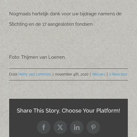
Nogmaals hartelijk dank voor uw bijdrage namens de
Stichting en de 17 aangesloten fondsen.
Foto: Thijmen van Loenen.
Door
Hetty van Lemmen
|
november 4th, 2020
|
Nieuws
|
0 Reacties
Share This Story, Choose Your Platform!
Facebook
X
LinkedIn
Pinterest