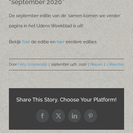
“september 2020”
De september editie van de ‘samen komen we verder’
pagina in het Udens Weekblad is uit!
Bekijk
hier
de editie en
hier
eerdere edities.
Door
Ferry Groenendijk
|
september 24th, 2020
|
Nieuws
|
0 Reacties
Share This Story, Choose Your Platform!
Facebook
X
LinkedIn
Pinterest