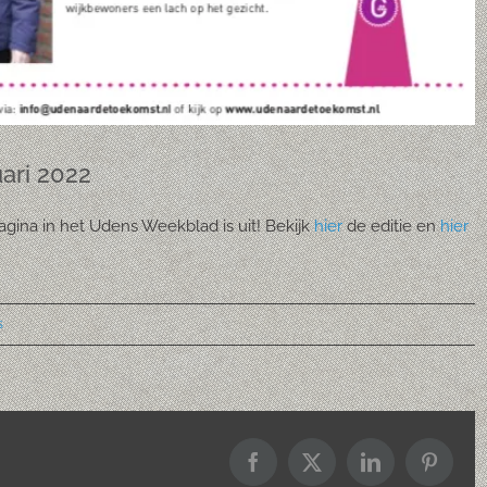
ari 2022
gina in het Udens Weekblad is uit! Bekijk
hier
de editie en
hier
s
Facebook
X
LinkedIn
Pintere