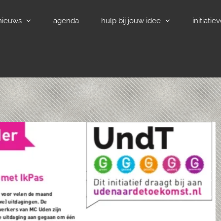
nieuws
agenda
hulp bij jouw idee
initiatie