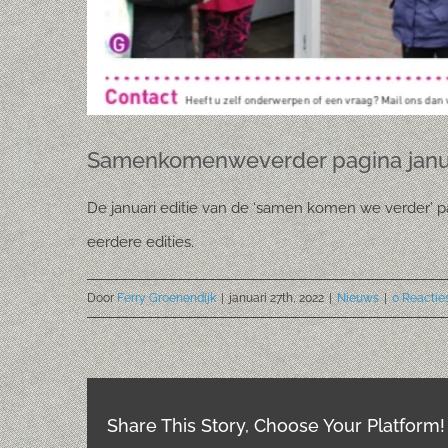
Samenkomenweverder pagina janu
De januari editie van de ‘samen komen we verder’ pa
eerdere edities.
Door
Ferry Groenendijk
|
januari 27th, 2022
|
Nieuws
|
0 Reactie
Share This Story, Choose Your Platform!