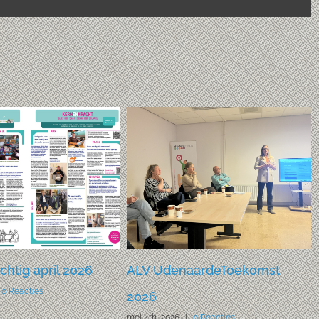
htig april 2026
ALV UdenaardeToekomst
0 Reacties
2026
mei 4th, 2026
|
0 Reacties