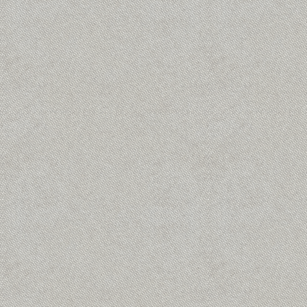
Buurthuis voor Uden-Zuid!
Magazine voorjaar 2
april 3rd, 2026
|
0 Reacties
juni 13th, 2026
|
0 Reacties