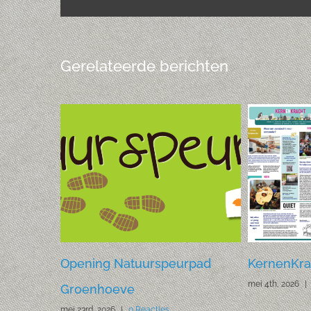
Gerelateerde berichten
026
Opening Natuurspeurpad
KernenKrac
mei 4th, 2026
|
Groenhoeve
mei 23rd, 2026
|
0 Reacties