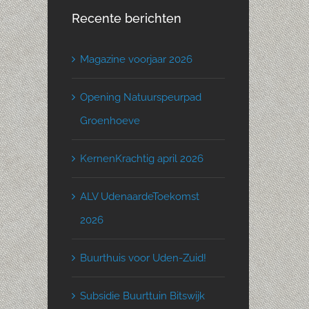
Recente berichten
Magazine voorjaar 2026
Opening Natuurspeurpad
Groenhoeve
KernenKrachtig april 2026
ALV UdenaardeToekomst
2026
Buurthuis voor Uden-Zuid!
Subsidie Buurttuin Bitswijk