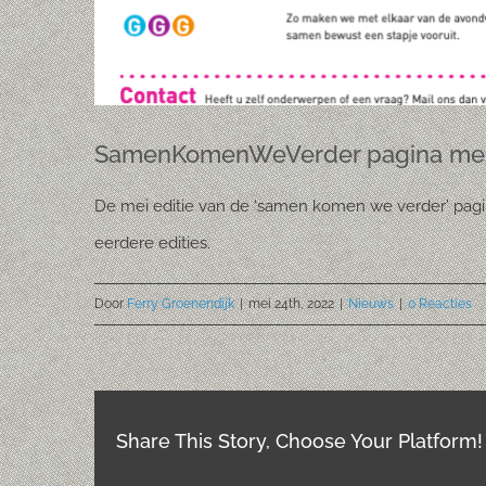
SamenKomenWeVerder pagina mei
De mei editie van de ‘samen komen we verder’ pagin
eerdere edities.
Door
Ferry Groenendijk
|
mei 24th, 2022
|
Nieuws
|
0 Reacties
Share This Story, Choose Your Platform!