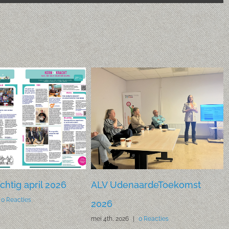
htig april 2026
ALV UdenaardeToekomst
0 Reacties
2026
mei 4th, 2026
|
0 Reacties