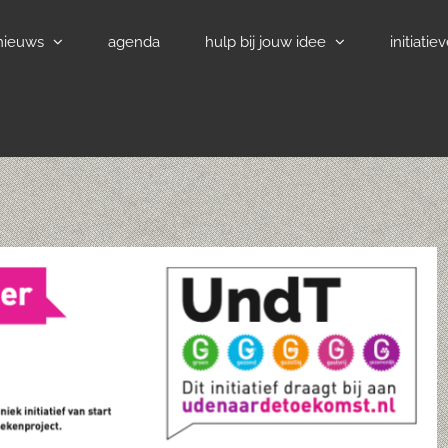
nieuws
agenda
hulp bij jouw idee
initiatie