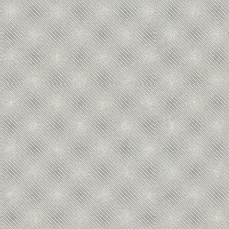
Buurthuis voor Uden-Zuid!
Magazine voorjaar 2
april 3rd, 2026
|
0 Reacties
juni 13th, 2026
|
0 Reacties