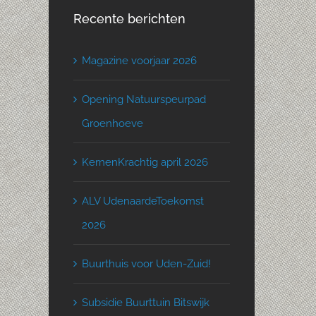
Recente berichten
Magazine voorjaar 2026
Opening Natuurspeurpad
Groenhoeve
KernenKrachtig april 2026
ALV UdenaardeToekomst
2026
Buurthuis voor Uden-Zuid!
Subsidie Buurttuin Bitswijk