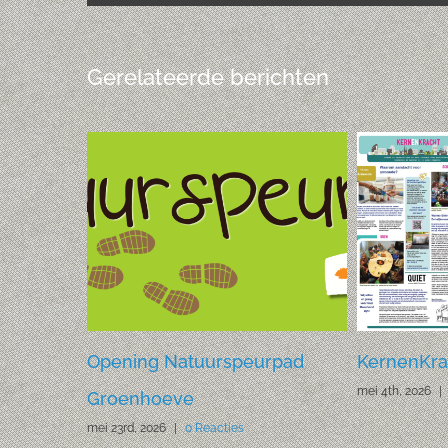
Gerelateerde berichten
026
Opening Natuurspeurpad
KernenKrac
mei 4th, 2026
|
Groenhoeve
mei 23rd, 2026
|
0 Reacties