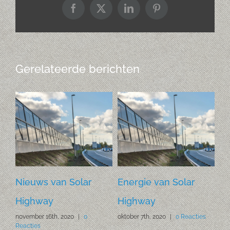
Facebook
X
LinkedIn
Pinterest
Gerelateerde berichten
Nieuws van Solar
Energie van Solar
Ka
Highway
Highway
(b
s
november 16th, 2020
|
0
oktober 7th, 2020
|
0 Reacties
mei
Reacties