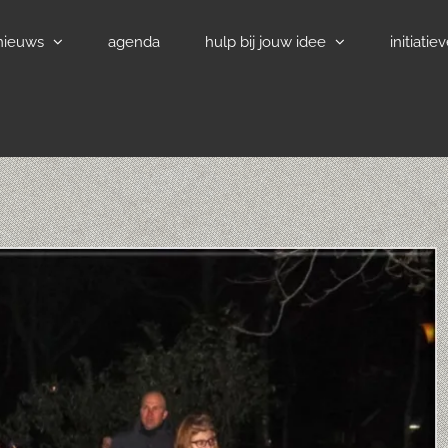
nieuws
agenda
hulp bij jouw idee
initiatie