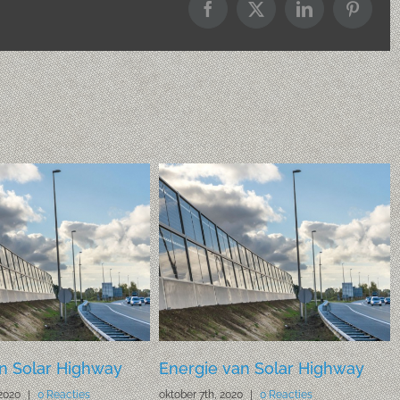
Facebook
X
LinkedIn
Pintere
n Solar Highway
Energie van Solar Highway
2020
|
0 Reacties
oktober 7th, 2020
|
0 Reacties