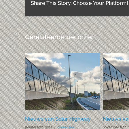
Share This Story, Choose Your Platform!
Gerelateerde berichten
dan
Nieuws van Solar Highway
Nieuws va
januari 19th, 2021
|
0 Reacties
november 16th, 