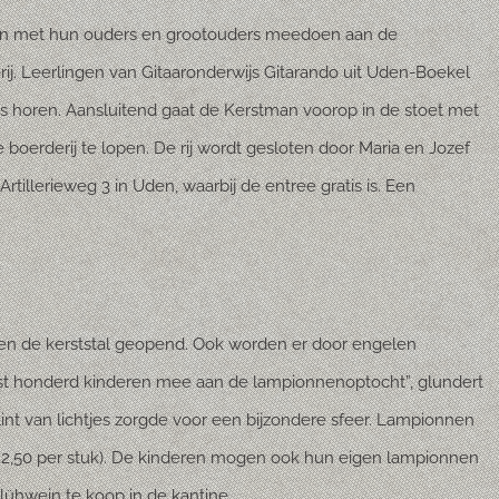
en met hun ouders en grootouders meedoen aan de
ij. Leerlingen van Gitaaronderwijs Gitarando uit Uden-Boekel
es horen. Aansluitend gaat de Kerstman voorop in de stoet met
oerderij te lopen. De rij wordt gesloten door Maria en Jozef
rtillerieweg 3 in Uden, waarbij de entree gratis is. Een
 en de kerststal geopend. Ook worden er door engelen
iefst honderd kinderen mee aan de lampionnenoptocht”, glundert
nt van lichtjes zorgde voor een bijzondere sfeer. Lampionnen
(€ 2,50 per stuk). De kinderen mogen ook hun eigen lampionnen
ühwein te koop in de kantine.