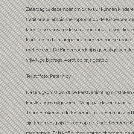
Zaterdag 14 december om 17.30 uur kunnen kinder
traditionele lampionnenoptocht op de Kinderboerder
laten in de verwarmde serre hun mooiste kerstliedj
kinderen en hun lampionnen om een rondje rond de b
met de ezel. De Kinderboerderij is gevestigd aan de A
vrijwillige bijdrage wordt op prijs gesteld.
Tekst/foto: Peter Noy
Na terugkomst wordt de kerstverlichting ontstoken
kerstkransjes uitgedeeld. “Vorig jaar deden maar l
Thom Beuker van de Kinderboerderij. Een dansend li
zijn tegen kostprijs te koop op de Kinderboerderij 
meenemen. Er is koffie, thee, warme chocomel en gl