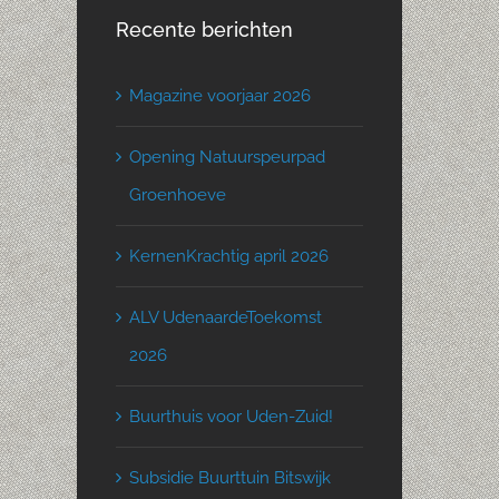
Recente berichten
Magazine voorjaar 2026
Opening Natuurspeurpad
Groenhoeve
KernenKrachtig april 2026
ALV UdenaardeToekomst
2026
Buurthuis voor Uden-Zuid!
Subsidie Buurttuin Bitswijk