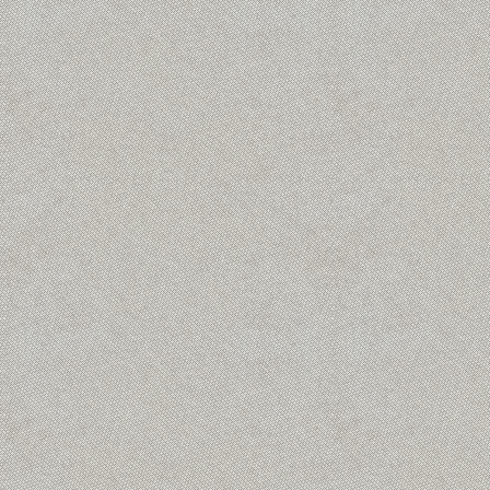
st
Kantelhuis weer (beperkt)
Burgerberaad; meer