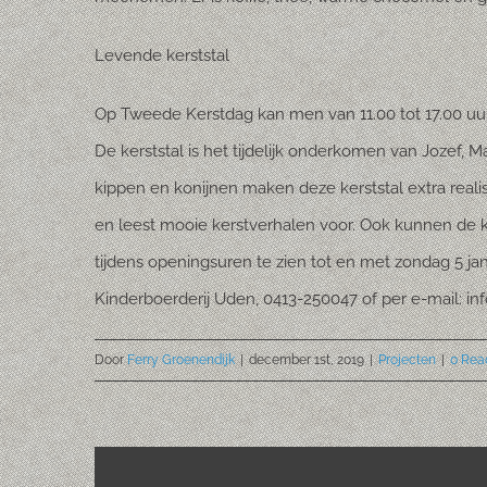
Levende kerststal
Op Tweede Kerstdag kan men van 11.00 tot 17.00 uur
De kerststal is het tijdelijk onderkomen van Jozef, M
kippen en konijnen maken deze kerststal extra reali
en leest mooie kerstverhalen voor. Ook kunnen de k
tijdens openingsuren te zien tot en met zondag 5 j
Kinderboerderij Uden, 0413-250047 of per e-mail: in
Door
Ferry Groenendijk
|
december 1st, 2019
|
Projecten
|
0 Rea