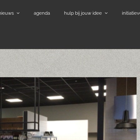
nieuws
agenda
hulp bij jouw idee
initiatie