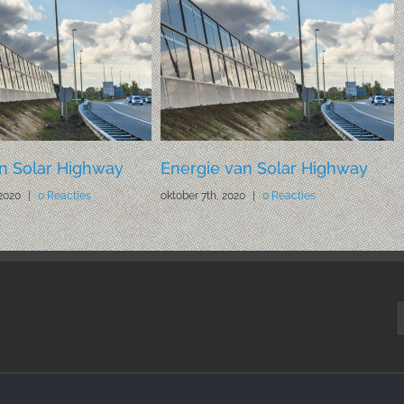
n Solar Highway
Energie van Solar Highway
2020
|
0 Reacties
oktober 7th, 2020
|
0 Reacties
Z
n