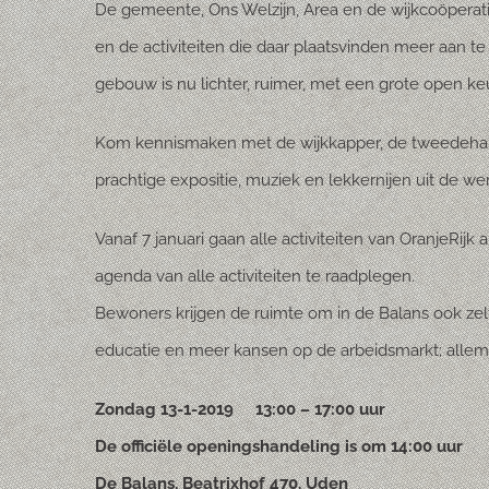
De gemeente, Ons Welzijn, Area en de wijkcoöper
en de activiteiten die daar plaatsvinden meer aan t
gebouw is nu lichter, ruimer, met een grote open ke
Kom kennismaken met de wijkkapper, de tweedehand
prachtige expositie, muziek en lekkernijen uit de we
Vanaf 7 januari gaan alle activiteiten van OranjeRijk al
agenda van alle activiteiten te raadplegen.
Bewoners krijgen de ruimte om in de Balans ook z
educatie en meer kansen op de arbeidsmarkt; allem
Zondag 13-1-2019 13:00 – 17:00 uur
De officiële openingshandeling is om 14:00 uur
De Balans, Beatrixhof 470, Uden