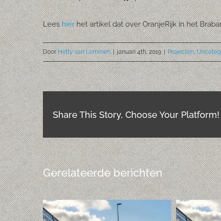
Lees
hier
het artikel dat over OranjeRijk in het Bra
Door
Hetty van Lemmen
|
januari 4th, 2019
|
Projecten
,
Uncateg
Share This Story, Choose Your Platform!
Gerelateerde berichten