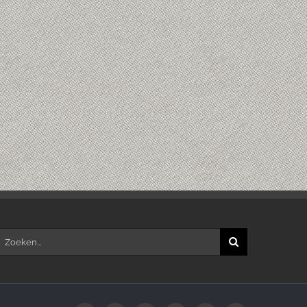
Kantelhuis weer (beperkt)
Burgerberaad; meer
open
inspraak, beter dan
mei 25th, 2020
|
0 Reacties
referendum?
februari 3rd, 2021
|
0 Reacties
oeken
aar: