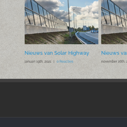
dan
Nieuws van Solar Highway
Nieuws va
januari 19th, 2021
|
0 Reacties
november 16th, 