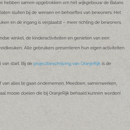
atie hebben samen opgetrokken om het wijkgebouw de Balans
e laten sluiten bij de wensen en behoeftes van bewoners. Het
uken en de ingang is verplaatst – meer richting de bewoners.
se winkel, de kinderactiviteiten en genieten van een
reldkeuken. Alle gebruikers presenteren hun eigen activiteiten.
 van start. Bij de
projectbeschrijving van OranjeRijk
is de
elf van alles te gaan ondernemen. Meedoen, samenwerken,
aal mooie doelen die bij OranjeRijk behaald kunnen worden!