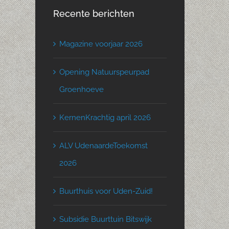
Recente berichten
Magazine voorjaar 2026
Opening Natuurspeurpad
Groenhoeve
KernenKrachtig april 2026
ALV UdenaardeToekomst
2026
Buurthuis voor Uden-Zuid!
Subsidie Buurttuin Bitswijk