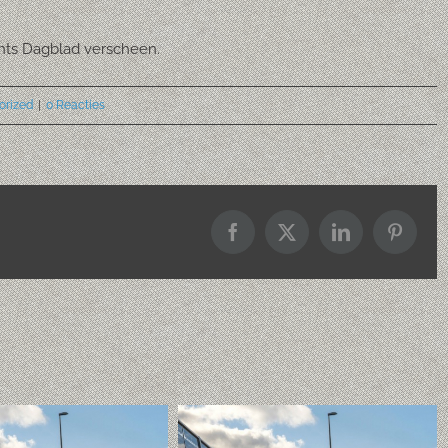
bants Dagblad verscheen.
orized
|
0 Reacties
Facebook
X
LinkedIn
Pintere