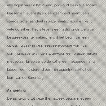
alle lagen van de bevolking, jong-oud en in alle sociale
klassen en levensstijlen; eenzaamheid neemt een
steeds groter aandeel in onze maatschappij en kent
vele oorzaken. Het is tevens een lastig onderwerp om
bespreekbaar te maken. Terwijl het begin van een
oplossing vaak in de meest eenvoudige vorm van
communicatie te vinden is: gewoon een praatje maken
met elkaar, bij elkaar op de koffie, een helpende hand
bieden, een luisterend oor. En eigenlijk raakt dit de
kern van de Burendag.
Aanleiding
De aanleiding tot deze themaweek begon met een