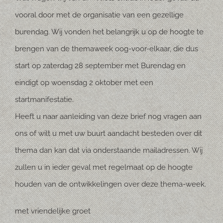
vooral door met de organisatie van een gezellige
burendag. Wij vonden het belangrijk u op de hoogte te
brengen van de themaweek oog-voor-elkaar, die dus
start op zaterdag 28 september met Burendag en
eindigt op woensdag 2 oktober met een
startmanifestatie.
Heeft u naar aanleiding van deze brief nog vragen aan
ons of wilt u met uw buurt aandacht besteden over dit
thema dan kan dat via onderstaande mailadressen. Wij
zullen u in ieder geval met regelmaat op de hoogte
houden van de ontwikkelingen over deze thema-week.
met vriendelijke groet