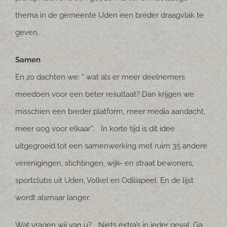
thema in de gemeente Uden een breder draagvlak te
geven.
Samen
En zo dachten we: “ wat als er meer deelnemers
meedoen voor een beter resultaat? Dan krijgen we
misschien een breder platform, meer media aandacht,
meer oog voor elkaar”. In korte tijd is dit idee
uitgegroeid tot een samenwerking met ruim 35 andere
verenigingen, stichtingen, wijk- en straat bewoners,
sportclubs uit Uden, Volkel en Odiliapeel. En de lijst
wordt alsmaar langer.
Wat vragen wij van u? Niets extra’s in ieder geval. Ga