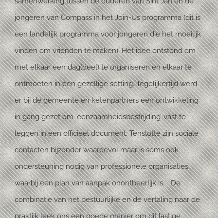
samenwerking tussen de ouderen van Sint Jan en de
jongeren van Compass in het Join-Us programma (dit is
een landelijk programma voor jongeren die het moeilijk
vinden om vrienden te maken). Het idee ontstond om
met elkaar een dag(deel) te organiseren en elkaar te
ontmoeten in een gezellige setting. Tegelijkertijd werd
er bij de gemeente en ketenpartners een ontwikkeling
in gang gezet om ‘eenzaamheidsbestrijding’ vast te
leggen in een officieel document. Tenslotte zijn sociale
contacten bijzonder waardevol maar is soms ook
ondersteuning nodig van professionele organisaties,
waarbij een plan van aanpak onontbeerlijk is. De
combinatie van het bestuurlijke en de vertaling naar de
praktijk leek ons een goede manier om dit lastige