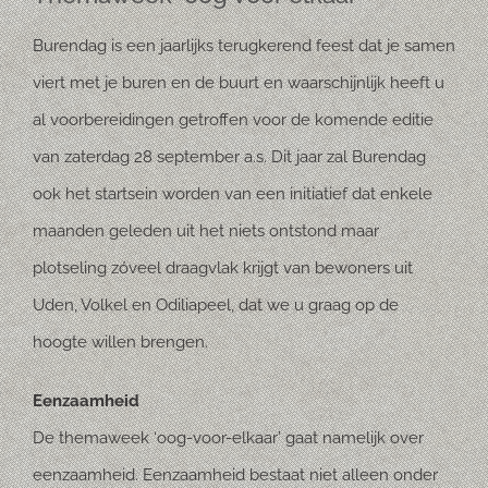
Burendag is een jaarlijks terugkerend feest dat je samen
viert met je buren en de buurt en waarschijnlijk heeft u
al voorbereidingen getroffen voor de komende editie
van zaterdag 28 september a.s. Dit jaar zal Burendag
ook het startsein worden van een initiatief dat enkele
maanden geleden uit het niets ontstond maar
plotseling zóveel draagvlak krijgt van bewoners uit
Uden, Volkel en Odiliapeel, dat we u graag op de
hoogte willen brengen.
Eenzaamheid
De themaweek ‘oog-voor-elkaar’ gaat namelijk over
eenzaamheid. Eenzaamheid bestaat niet alleen onder