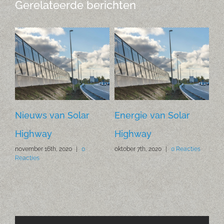
Gerelateerde berichten
n Solar
Energie van Solar
Kantelhuis wee
Highway
(beperkt) open
 2020
|
0
oktober 7th, 2020
|
0 Reacties
mei 25th, 2020
|
0 Reac