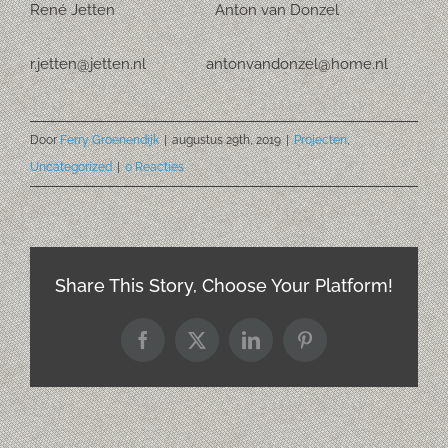
René Jetten Anton van Donzel
r.jetten@jetten.nl antonvandonzel@home.nl
Door
Ferry Groenendijk
|
augustus 29th, 2019
|
Projecten
,
Uncategorized
|
0 Reacties
Share This Story, Choose Your Platform!
Facebook
X
LinkedIn
Pinterest